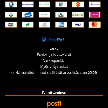
ravintolat, savu):
Aktiivihiilisuodatinsarja (1× aktiivihiili tuloilmaan + 1×
tavallinen suodatin poistoilmaan).
Tekniset tiedot – suodattimien
spesifikaatio
Suodatustehokkuus:
ePM1-55% (ISO 16890)
EN-luokka:
F7 (EN 779:2012)
Lasku
Suodatintyyppi:
kompaktisuodatin
Pankki- ja luottokortit
Verkkopankki
Sarjan sisältö:
2 kpl (tulo + poisto)
Myõs yrityslaskut
Mitat:
270 × 242 × 95 mm
Kaikki mainitut hinnat sisältävät arvonlisäveron 25.5%
Yhteensopivuus:
FLEXIT EcoNordic WH4, FLEXIT EcoNordic
W4
Alkuperäinen sarjanumero:
117079
Toimittaminen
Suodattimien asennus