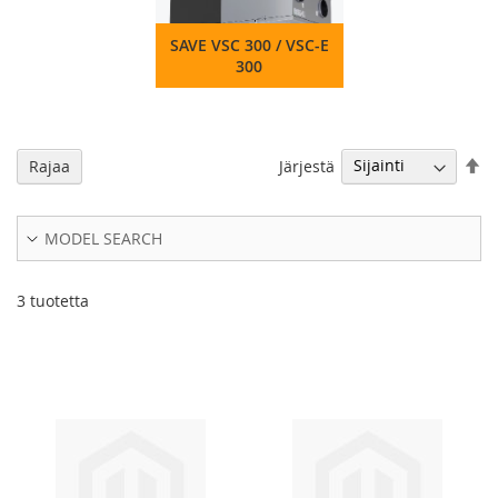
SAVE VSC 300 / VSC-E
300
As
Järjestä
Rajaa
la
jä
MODEL SEARCH
3
tuotetta